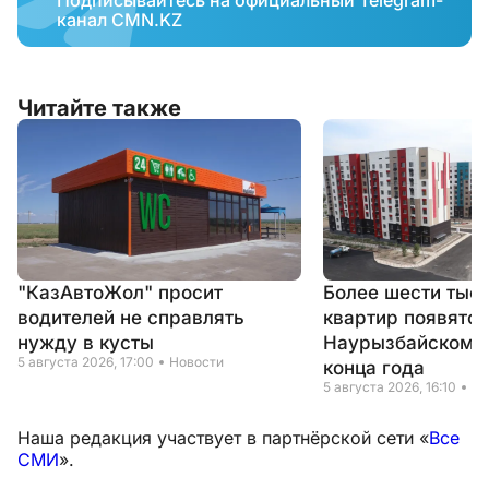
канал CMN.KZ
Читайте также
"КазАвтоЖол" просит
Более шести тыс
водителей не справлять
квартир появятся
нужду в кусты
Наурызбайском р
5 августа 2026, 17:00
Новости
конца года
5 августа 2026, 16:10
Но
Наша редакция участвует в партнёрской сети «
Все
СМИ
».