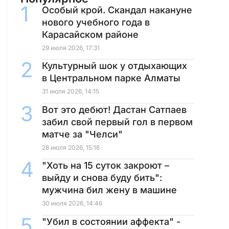
Особый крой. Скандал накануне
нового учебного года в
Карасайском районе
29 июля 2026, 17:31
Культурный шок у отдыхающих
в Центральном парке Алматы
31 июля 2026, 14:15
Вот это дебют! Дастан Сатпаев
забил свой первый гол в первом
матче за "Челси"
28 июля 2026, 15:16
"Хоть на 15 суток закроют –
выйду и снова буду бить":
мужчина бил жену в машине
30 июля 2026, 14:46
"Убил в состоянии аффекта" -