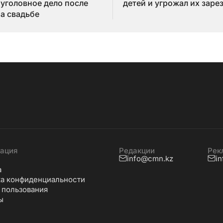
 уголовное дело после
детей и угрожал их заре
на свадьбе
ация
Редакции
Рек
info@cmn.kz
i
а
а конфиденциальности
 пользования
ы