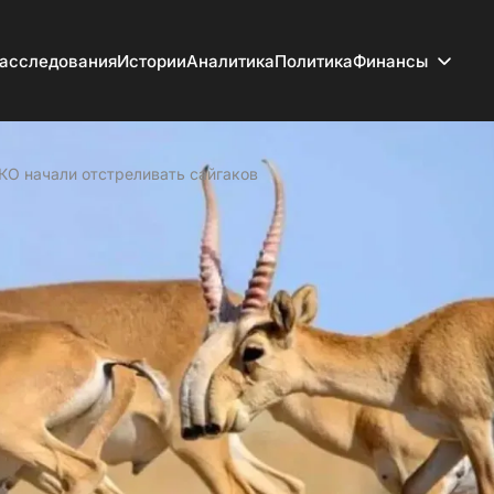
асследования
Истории
Аналитика
Политика
Финансы
КО начали отстреливать сайгаков