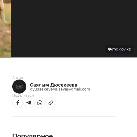
Фото: gov.kz
Автор
Саялым Дюсекеева
dyussekeyeva.saya@gmail.com
Поделиться
Популярное