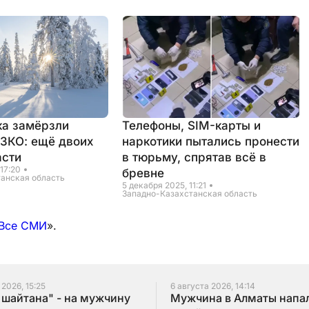
ка замёрзли
Телефоны, SIM-карты и
 ЗКО: ещё двоих
наркотики пытались пронести
асти
в тюрьму, спрятав всё в
 17:20
бревне
анская область
5 декабря 2025, 11:21
Западно-Казахстанская область
Все СМИ
».
 2026, 15:25
6 августа 2026, 14:14
 шайтана" - на мужчину
Мужчина в Алматы напал