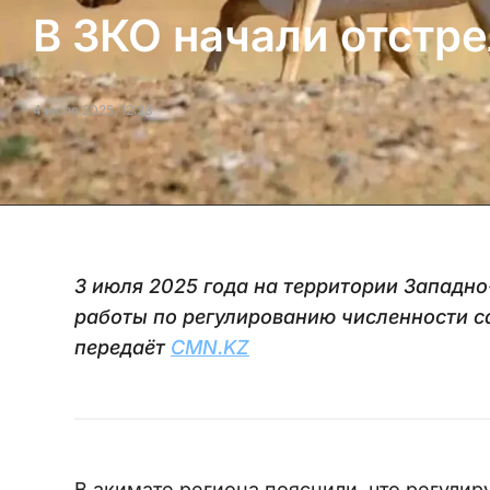
В ЗКО начали отстре
4 июля 2025, 12:23
3 июля 2025 года на территории Западн
работы по регулированию численности са
передаёт
CMN.KZ
В акимате региона пояснили, что регули