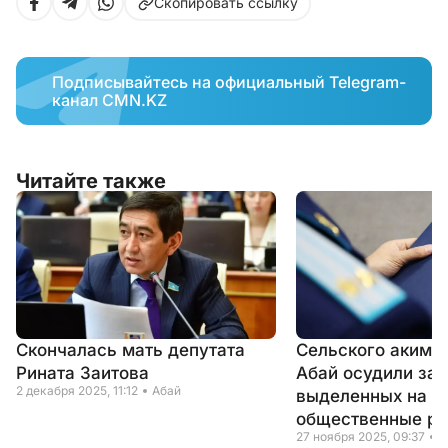
Скопировать ссылку
Подписывайтесь на официальный Telegram-
канал CMN.KZ
Читайте также
Скончалась мать депутата
Сельского акима 
Рината Заитова
Абай осудили за 
2 декабря 2025, 11:12
Абай
выделенных на
общественные р
27 ноября 2025, 09:37
А