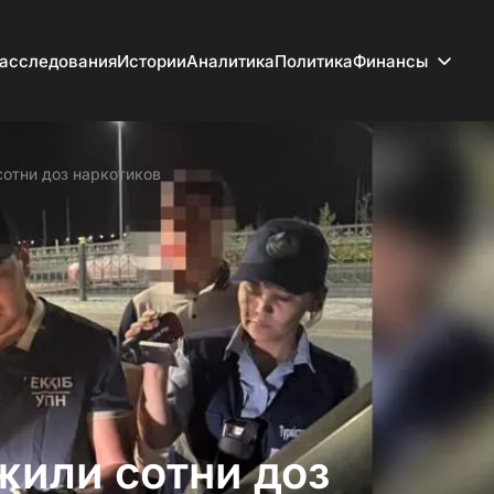
асследования
Истории
Аналитика
Политика
Финансы
сотни доз наркотиков
жили сотни доз