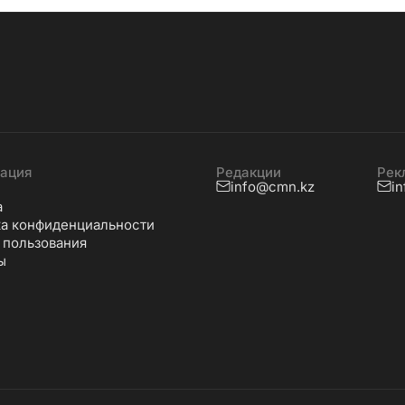
ация
Редакции
Рек
info@cmn.kz
i
а
а конфиденциальности
 пользования
ы