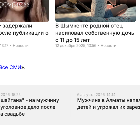
е задержали
В Шымкенте родной отец
осле публикации о
насиловал собственную дочь
с 11 до 15 лет
13:17
Новости
12 декабря 2025, 13:56
Новости
Все СМИ
».
 2026, 15:25
6 августа 2026, 14:14
 шайтана" - на мужчину
Мужчина в Алматы напал
 уголовное дело после
детей и угрожал их заре
на свадьбе