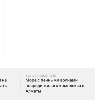
6 августа 2026, 12:18
 на
Море с пенными волнами
зать
посреди жилого комплекса в
Алматы