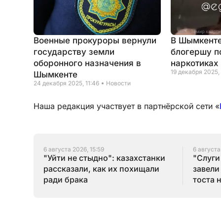
Военные прокуроры вернули
В Шымкент
государству земли
блогершу п
оборонного назначения в
наркотиках
19 декабря 2025, 
Шымкенте
24 декабря 2025, 11:46
Новости
Наша редакция участвует в партнёрской сети «
6 августа 2026, 15:59
6 августа
"Уйти не стыдно": казахстанки
"Слуги
рассказали, как их похищали
завели
ради брака
тоста 