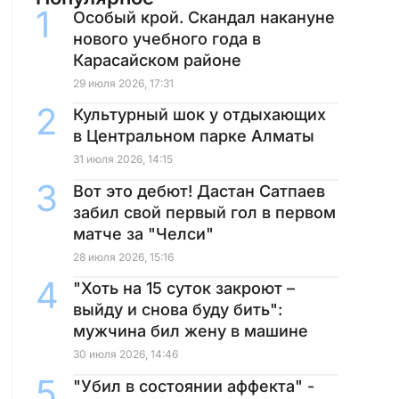
Особый крой. Скандал накануне
нового учебного года в
Карасайском районе
29 июля 2026, 17:31
Культурный шок у отдыхающих
в Центральном парке Алматы
31 июля 2026, 14:15
Вот это дебют! Дастан Сатпаев
забил свой первый гол в первом
матче за "Челси"
28 июля 2026, 15:16
"Хоть на 15 суток закроют –
выйду и снова буду бить":
мужчина бил жену в машине
30 июля 2026, 14:46
"Убил в состоянии аффекта" -