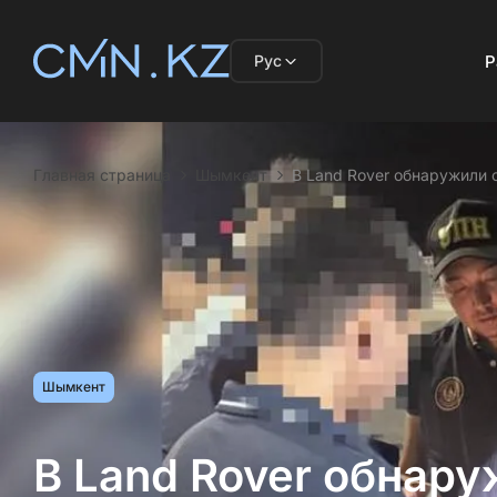
Рус
Р
Главная страница
Шымкент
В Land Rover обнаружили 
Шымкент
В Land Rover обнару