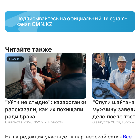
Подписывайтесь на официальный Telegram-
канал CMN.KZ
Читайте также
"Уйти не стыдно": казахстанки
"Слуги шайтана" 
рассказали, как их похищали
мужчину завели 
ради брака
дело после тоста
6 августа 2026, 15:59
Новости
6 августа 2026, 15:25
Но
Наша редакция участвует в партнёрской сети «
Все