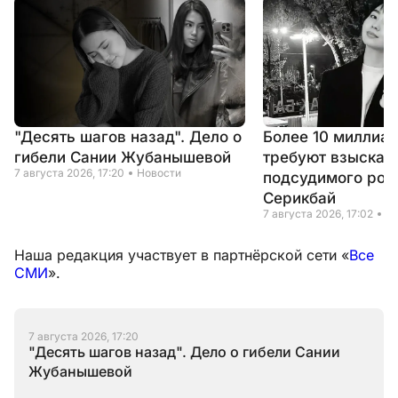
"Десять шагов назад". Дело о
Более 10 миллиар
гибели Сании Жубанышевой
требуют взыскать
7 августа 2026, 17:20
Новости
подсудимого род
Серикбай
7 августа 2026, 17:02
Н
Наша редакция участвует в партнёрской сети «
Все
СМИ
».
7 августа 2026, 17:20
"Десять шагов назад". Дело о гибели Сании
Жубанышевой