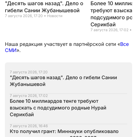
"Десять шагов назад". Дело о
Более 10 миллиар
гибели Сании Жубанышевой
требуют взыскать
7 августа 2026, 17:20
Новости
подсудимого род
Серикбай
7 августа 2026, 17:02
Н
Наша редакция участвует в партнёрской сети «
Все
СМИ
».
7 августа 2026, 17:20
"Десять шагов назад". Дело о гибели Сании
Жубанышевой
7 августа 2026, 17:02
Более 10 миллиардов тенге требуют
взыскать с подсудимого родные Нурай
Серикбай
7 августа 2026, 16:46
Кто получил грант: Миннауки опубликовало