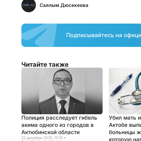
Саялым Дюсекеева
Подписывайтесь на офиц
Читайте также
Полиция расследует гибель
Убил мать и
акима одного из городов в
Актобе вып
Актюбинской области
больницы ж
22 декабря 2025, 13:15
которую на