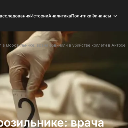
асследования
Истории
Аналитика
Политика
Финансы
л в морозильнике: врача обвинили в убийстве коллеги в Актобе
розильнике: врача