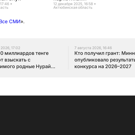
 17:46
12 декабря 2025, 16:58
ласть
Актюбинская область
Все СМИ
».
 2026, 17:02
7 августа 2026, 16:46
10 миллиардов тенге
Кто получил грант: Мин
т взыскать с
опубликовало результат
имого родные Нурай
конкурса на 2026–2027
бай