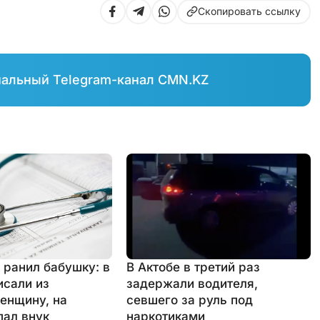
Скопировать ссылку
иальный Telegram-канал CMN.KZ
 ранил бабушку: в
В Актобе в третий раз
исали из
задержали водителя,
енщину, на
севшего за руль под
пал внук
наркотиками