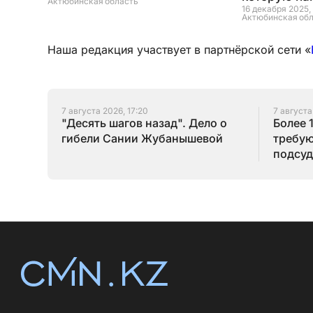
Актюбинская область
16 декабря 2025,
Актюбинская об
Наша редакция участвует в партнёрской сети «
7 августа 2026, 17:20
7 августа
"Десять шагов назад". Дело о
Более 
гибели Сании Жубанышевой
требую
подсуд
Серик