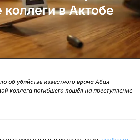
 коллеги в Актобе
ло об убийстве известного врача Абая
дой коллега погибшего пошёл на преступление
алиева заявили о его исчезновении,
сообщает