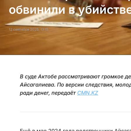
обвинили в убийстве
12 сентября 2025, 13:15
В суде Актобе рассматривают громкое де
Айсагалиева. По версии следствия, моло
ради денег, передаёт
CMN.KZ
Ещё в мае 2024 года родственники Айсаг