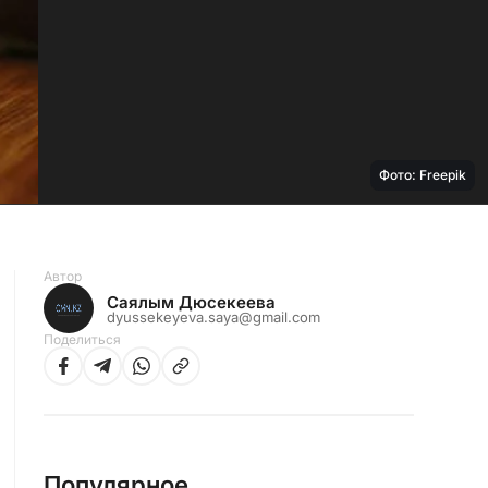
Фото: Freepik
Автор
Саялым Дюсекеева
dyussekeyeva.saya@gmail.com
Поделиться
Популярное