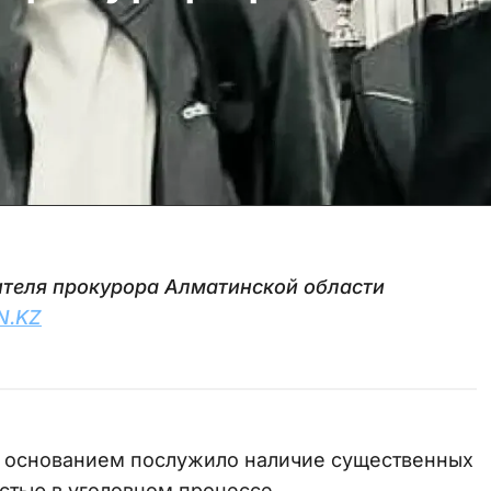
ителя прокурора Алматинской области
N.KZ
е, основанием послужило наличие существенных
остью в уголовном процессе.