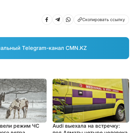
Скопировать ссылку
иальный Telegram-канал CMN.KZ
ввели режим ЧС
Audi выехала на встречку:
ного ветра
под Алматы четыре человека