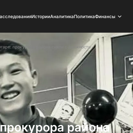
асследования
Истории
Аналитика
Политика
Финансы
лгаре: прокурора района сняли с должности
 прокурора района