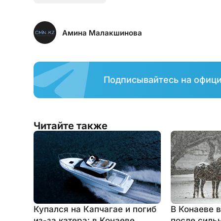
Амина Малакшинова
Подписывайтесь на офиц
Читайте также
Купался на Капчагае и погиб
В Конаеве 
из-за катера: в Конаеве
после силь