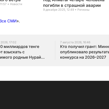
11:57
Новости
погибли в страшной аварии
9 декабря 2025, 12:49
Регионы
Все СМИ
».
 2026, 17:02
7 августа 2026, 16:46
10 миллиардов тенге
Кто получил грант: Мин
т взыскать с
опубликовало результат
имого родные Нурай
конкурса на 2026–2027
бай