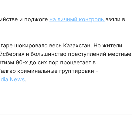
бийстве и поджоге
на личный контроль
взяли в
лгаре шокировало весь Казахстан. Но жители
 айсберга» и большинство преступлений местные
тизм 90-х до сих пор процветает в
Талгар криминальные группировки –
edia News
.