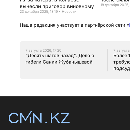
18 декабря 2025, 
вынесли приговор виновному
23 декабря 2025, 18:19
Новости
Наша редакция участвует в партнёрской сети «
7 августа 2026, 17:20
7 августа
"Десять шагов назад". Дело о
Более 
гибели Сании Жубанышевой
требую
подсуд
Серик