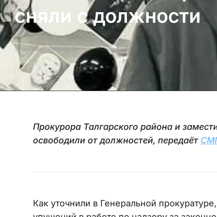
сняли с должности
18 октября 2024, 16:29
Прокурора Талгарского района и замест
освободили от должностей, передаёт
CM
Как уточнили в Генеральной прокуратур
упущений в работе по надзору за законн