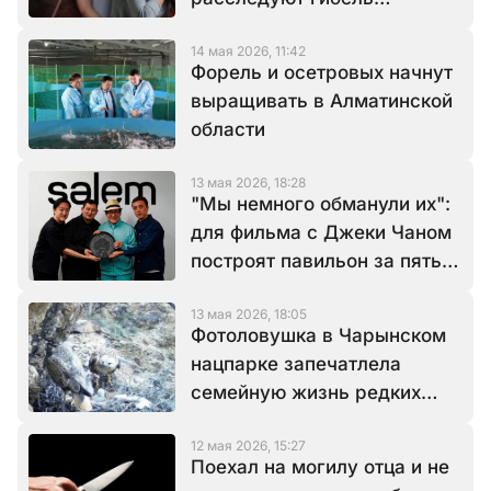
полицейского
14 мая 2026, 11:42
Форель и осетровых начнут
выращивать в Алматинской
области
13 мая 2026, 18:28
"Мы немного обманули их":
для фильма с Джеки Чаном
построят павильон за пять
месяцев
13 мая 2026, 18:05
Фотоловушка в Чарынском
нацпарке запечатлела
семейную жизнь редких
канюков
12 мая 2026, 15:27
Поехал на могилу отца и не