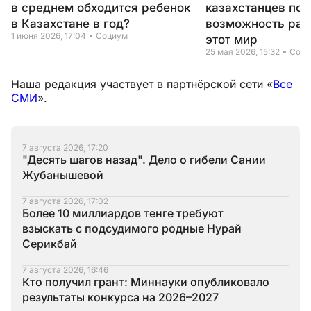
в среднем обходится ребенок
казахстанцев по
в Казахстане в год?
возможность рас
1 июня 2026, 17:04
Социум
этот мир
25 мая 2026, 15:32
Соци
Наша редакция участвует в партнёрской сети «
Все
СМИ
».
7 августа 2026, 17:20
"Десять шагов назад". Дело о гибели Сании
Жубанышевой
7 августа 2026, 17:02
Более 10 миллиардов тенге требуют
взыскать с подсудимого родные Нурай
Серикбай
7 августа 2026, 16:46
Кто получил грант: Миннауки опубликовало
результаты конкурса на 2026–2027