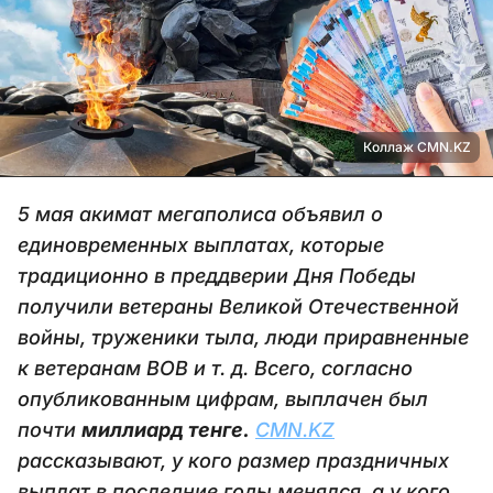
Коллаж CMN.KZ
5 мая акимат мегаполиса объявил о
единовременных выплатах, которые
традиционно в преддверии Дня Победы
получили ветераны Великой Отечественной
войны, труженики тыла, люди приравненные
к ветеранам ВОВ и т. д. Всего, согласно
опубликованным цифрам, выплачен был
почти
миллиард тенге.
CMN.KZ
рассказывают, у кого размер праздничных
выплат в последние годы менялся, а у кого