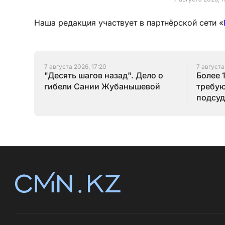
Наша редакция участвует в партнёрской сети «
7 августа 2026, 17:20
7 августа
"Десять шагов назад". Дело о
Более 
гибели Сании Жубанышевой
требую
подсуд
Серик