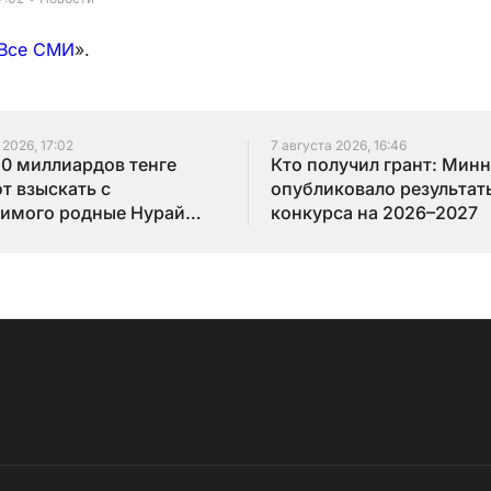
Все СМИ
».
 2026, 17:02
7 августа 2026, 16:46
10 миллиардов тенге
Кто получил грант: Мин
т взыскать с
опубликовало результат
имого родные Нурай
конкурса на 2026–2027
бай