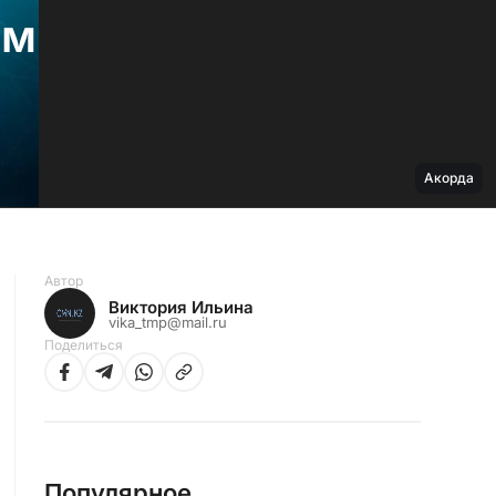
ым
Акорда
Автор
Виктория Ильина
vika_tmp@mail.ru
Поделиться
Популярное