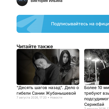
Виктория Ильина
Подписывайтесь на офиц
Читайте также
"Десять шагов назад". Дело о
Более 10 м
гибели Сании Жубанышевой
требуют вз
7 августа 2026, 17:20
Новости
подсудимог
Серикбай
7 августа 2026, 1