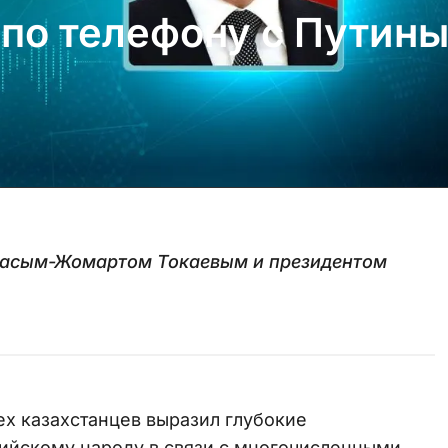
 по телефону с Путин
Касым-Жомартом Токаевым и президентом
ех казахстанцев выразил глубокие
сийскому народу в связи с многочисленными