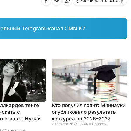
Скопировать ссылку
иальный Telegram-канал CMN.KZ
иллиардов тенге
Кто получил грант: Миннауки
ыскать с
опубликовало результаты
о родные Нурай
конкурса на 2026–2027
7 августа 2026, 16:46
Новости
7:02
Новости