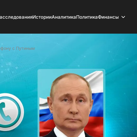
асследования
Истории
Аналитика
Политика
Финансы
ефону с Путиным