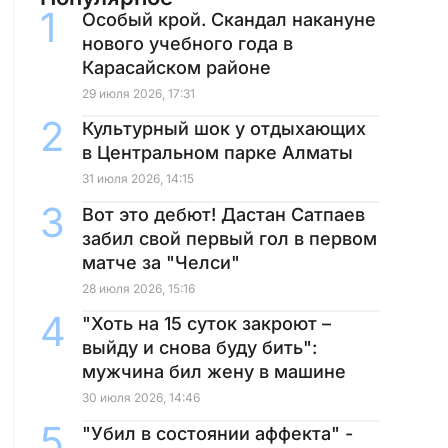
Особый крой. Скандал накануне
нового учебного года в
Карасайском районе
29 июля 2026, 17:31
Культурный шок у отдыхающих
в Центральном парке Алматы
31 июля 2026, 14:15
Вот это дебют! Дастан Сатпаев
забил свой первый гол в первом
матче за "Челси"
28 июля 2026, 15:16
"Хоть на 15 суток закроют –
выйду и снова буду бить":
мужчина бил жену в машине
30 июля 2026, 14:46
"Убил в состоянии аффекта" -