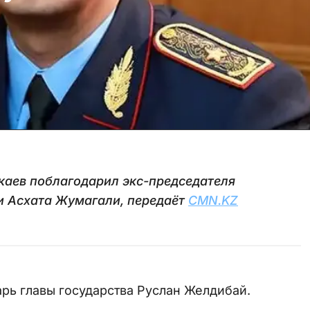
каев поблагодарил экс-председателя
и Асхата Жумагали, передаёт
CMN.KZ
рь главы государства Руслан Желдибай.