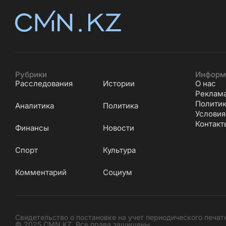
Рубрики
Информ
Расследования
Истории
О нас
Реклам
Политик
Аналитика
Политика
Условия
Контакт
Финансы
Новости
Cпорт
Культура
Комментарий
Социум
Свидетельство о постановке на учет периодического печат
© 2025 CMN.KZ. Все права защищены .