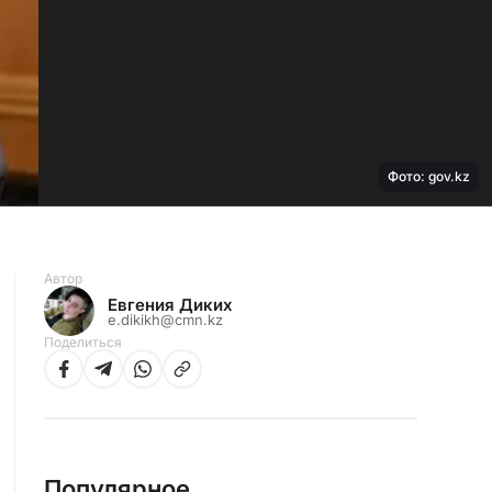
Фото: gov.kz
Автор
Евгения Диких
e.dikikh@cmn.kz
Поделиться
Популярное