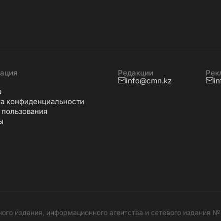
ация
Редакции
Рек
info@cmn.kz
i
а
а конфиденциальности
 пользования
ы
ного издания, информационного агентства и сетевого издания 