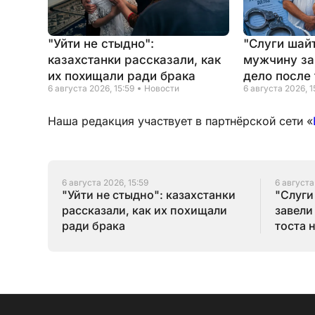
"Уйти не стыдно":
"Слуги шайт
казахстанки рассказали, как
мужчину за
их похищали ради брака
дело после 
6 августа 2026, 15:59
Новости
6 августа 2026, 1
Наша редакция участвует в партнёрской сети «
6 августа 2026, 15:59
6 августа
"Уйти не стыдно": казахстанки
"Слуги
рассказали, как их похищали
завели
ради брака
тоста 