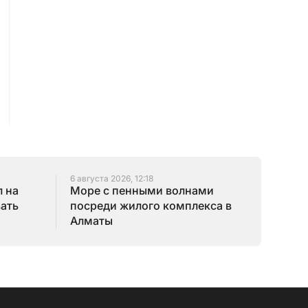
6 августа 2026, 12:18
 на
Море с пенными волнами
зать
посреди жилого комплекса в
Алматы