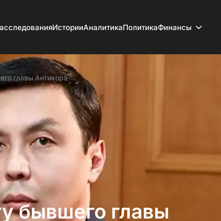
асследования
Истории
Аналитика
Политика
Финансы
его главы Антикора
ту бывшего главы