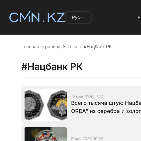
Рус
Р
Главная страница
Теги
#Нацбанк РК
#Нацбанк РК
12 мая 2026, 16:12
Всего тысяча штук: Нацб
ORDA" из серебра и золо
5 мая 2026, 10:52