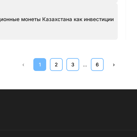
ционные монеты Казахстана как инвестиции
‹
1
2
3
…
6
›