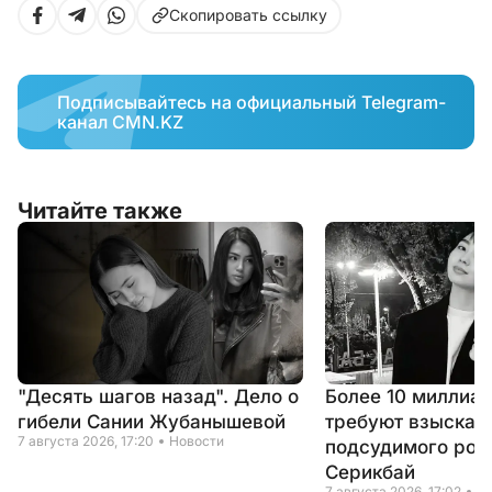
Скопировать ссылку
Подписывайтесь на официальный Telegram-
канал CMN.KZ
Читайте также
"Десять шагов назад". Дело о
Более 10 миллиар
гибели Сании Жубанышевой
требуют взыскать
7 августа 2026, 17:20
Новости
подсудимого род
Серикбай
7 августа 2026, 17:02
Н