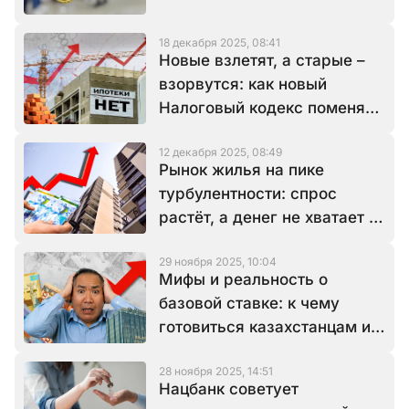
18 декабря 2025, 08:41
Новые взлетят, а старые –
взорвутся: как новый
Налоговый кодекс поменяет
рынок недвижимости
12 декабря 2025, 08:49
Рынок жилья на пике
турбулентности: спрос
растёт, а денег не хватает –
что дальше?
29 ноября 2025, 10:04
Мифы и реальность о
базовой ставке: к чему
готовиться казахстанцам и
когда начинать бояться
28 ноября 2025, 14:51
Нацбанк советует