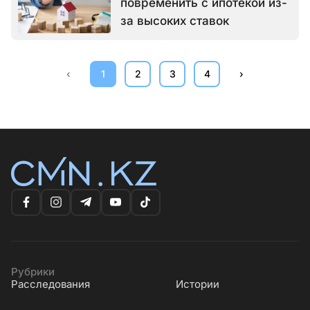
повременить с ипотекой из-
за высоких ставок
‹
1
2
3
4
›
Рубрики
Расследования
Истории