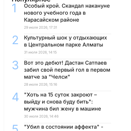
Особый крой. Скандал накануне
нового учебного года в
Карасайском районе
29 июля 2026, 17:31
Культурный шок у отдыхающих
в Центральном парке Алматы
31 июля 2026, 14:15
Вот это дебют! Дастан Сатпаев
забил свой первый гол в первом
матче за "Челси"
28 июля 2026, 15:16
"Хоть на 15 суток закроют –
выйду и снова буду бить":
мужчина бил жену в машине
30 июля 2026, 14:46
"Убил в состоянии аффекта" -