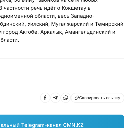
В частности речь идёт о Кокшетау в
одноименной области, весь Западно-
обдинский, ⁠Уилский, ⁠Мугалжарский и Темирский
м город Актобе, Аркалык, Амангельдинский и
бласти.
Скопировать ссылку
иальный Telegram-канал CMN.KZ