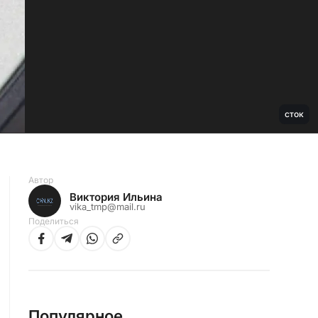
сток
Автор
Виктория Ильина
vika_tmp@mail.ru
Поделиться
Популярное