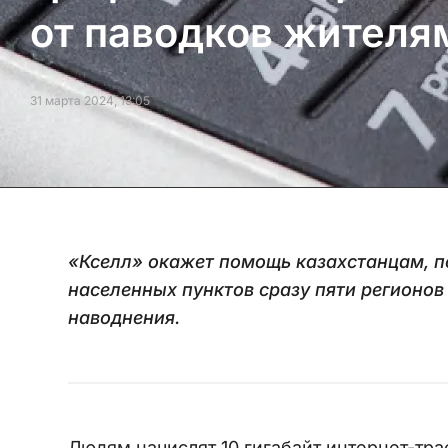
от паводков жителя
31 марта 2024, 13:05
«Кселл» окажет помощь казахстанцам, п
населенных пунктов сразу пяти регионов
наводнения.
Людям начислят 10 гигабайт интернет-тра