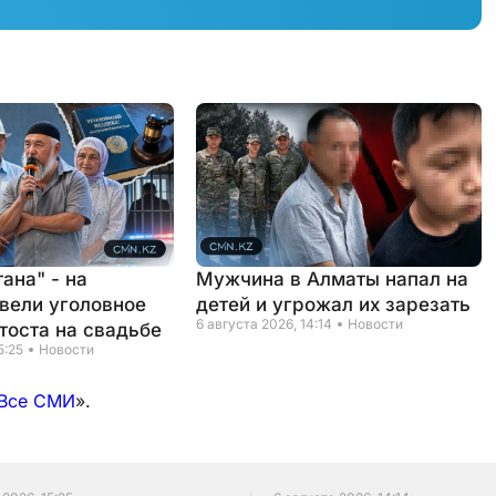
ана" - на
Мужчина в Алматы напал на
вели уголовное
детей и угрожал их зарезать
6 августа 2026, 14:14
Новости
тоста на свадьбе
5:25
Новости
Все СМИ
».