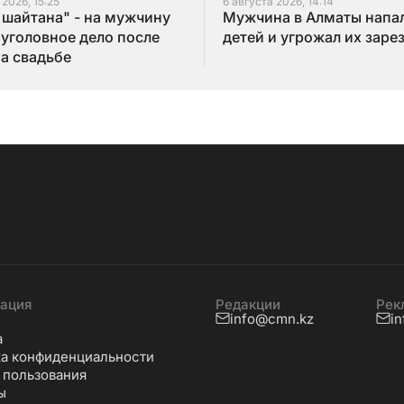
 2026, 15:25
6 августа 2026, 14:14
 шайтана" - на мужчину
Мужчина в Алматы напал
 уголовное дело после
детей и угрожал их заре
на свадьбе
ация
Редакции
Рек
info@cmn.kz
i
а
а конфиденциальности
 пользования
ы