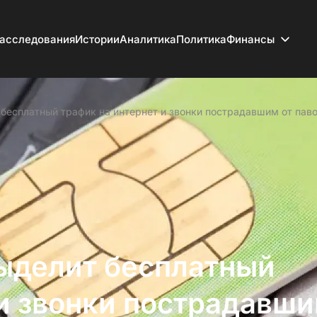
асследования
Истории
Аналитика
Политика
Финансы
бесплатный трафик на интернет и звонки пострадавшим от пав
ыделит бесплатный
 и звонки пострадавш