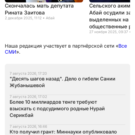
Скончалась мать депутата
Сельского акима 
Рината Заитова
Абай осудили за 
2 декабря 2025, 11:12
Абай
выделенных на
общественные р
27 ноября 2025, 09:37
А
Наша редакция участвует в партнёрской сети «
Все
СМИ
».
7 августа 2026, 17:20
"Десять шагов назад". Дело о гибели Сании
Жубанышевой
7 августа 2026, 17:02
Более 10 миллиардов тенге требуют
взыскать с подсудимого родные Нурай
Серикбай
7 августа 2026, 16:46
Кто получил грант: Миннауки опубликовало