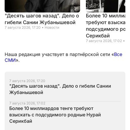
"Десять шагов назад". Дело о
Более 10 миллиар
гибели Сании Жубанышевой
требуют взыскать
7 августа 2026, 17:20
Новости
подсудимого род
Серикбай
7 августа 2026, 17:02
Н
Наша редакция участвует в партнёрской сети «
Все
СМИ
».
7 августа 2026, 17:20
"Десять шагов назад". Дело о гибели Сании
Жубанышевой
7 августа 2026, 17:02
Более 10 миллиардов тенге требуют
взыскать с подсудимого родные Нурай
Серикбай