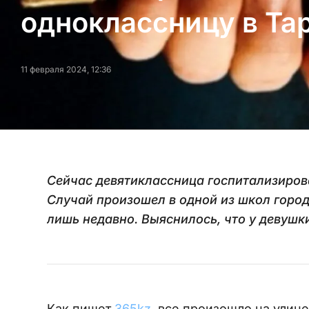
одноклассницу в Та
11 февраля 2024, 12:36
Сейчас девятиклассница госпитализиров
Случай произошел в одной из школ город
лишь недавно. Выяснилось, что у девушк
Как пишет
365kz
, все произошло на улице