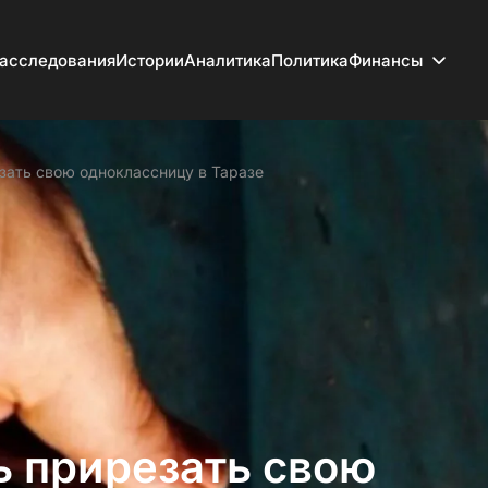
асследования
Истории
Аналитика
Политика
Финансы
зать свою одноклассницу в Таразе
 прирезать свою