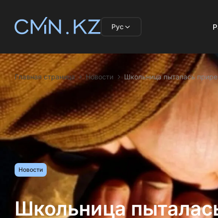
Рус
Р
Главная страница
Новости
Школьница пыталась прире
Новости
Школьница пыталась