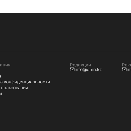
ация
Редакции
Рек
info@cmn.kz
i
а
а конфиденциальности
 пользования
ы