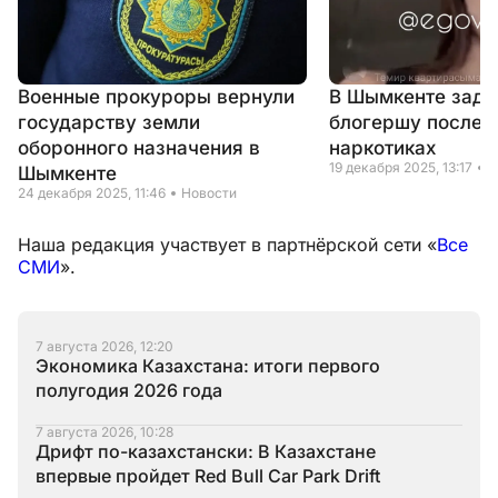
Военные прокуроры вернули
В Шымкенте зад
государству земли
блогершу после 
оборонного назначения в
наркотиках
19 декабря 2025, 13:17
Н
Шымкенте
24 декабря 2025, 11:46
Новости
Наша редакция участвует в партнёрской сети «
Все
СМИ
».
7 августа 2026, 12:20
Экономика Казахстана: итоги первого
полугодия 2026 года
7 августа 2026, 10:28
Дрифт по-казахстански: В Казахстане
впервые пройдет Red Bull Car Park Drift