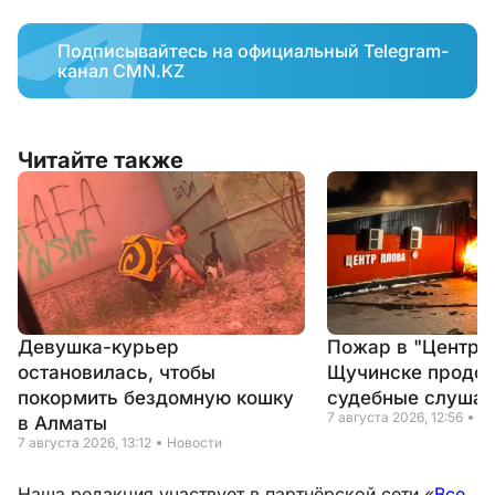
Подписывайтесь на официальный Telegram-
канал CMN.KZ
Читайте также
Девушка-курьер
Пожар в "Центре 
остановилась, чтобы
Щучинске продо
покормить бездомную кошку
судебные слушан
7 августа 2026, 12:56
Но
в Алматы
7 августа 2026, 13:12
Новости
Наша редакция участвует в партнёрской сети «
Все