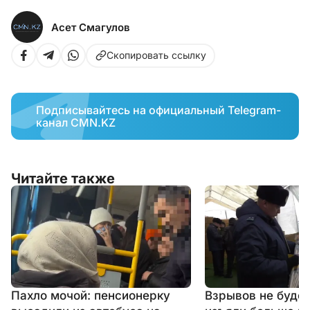
Асет Смагулов
Скопировать ссылку
Подписывайтесь на официальный Telegram-
канал CMN.KZ
Читайте также
Пахло мочой: пенсионерку
Взрывов не будет