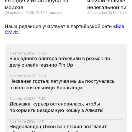
высадили из автобуса на
изъяли больше п
морозе
нелегальной пир
24 декабря 2025, 17:47
Алматы
24 декабря 2025, 15:24
Наша редакция участвует в партнёрской сети «
Все
СМИ
».
7 августа 2026, 15:20
Еще одного блогера объявили в розыск по
делу онлайн-казино Pin Up
7 августа 2026, 15:20
Незваная гостья: летучая мышь постучалась
в окно жительницы Караганды
7 августа 2026, 13:12
Девушка-курьер остановилась, чтобы
покормить бездомную кошку в Алматы
7 августа 2026, 13:11
Нидерландец Джон ван’т Схип возглавит