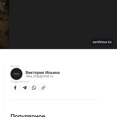
earthhour.kz
Автор
Виктория Ильина
vika_tmp@mail.ru
Поделиться
Популярное