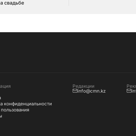
на свадьбе
ация
Редакции
Рек
info@cmn.kz
i
а
а конфиденциальности
 пользования
ы