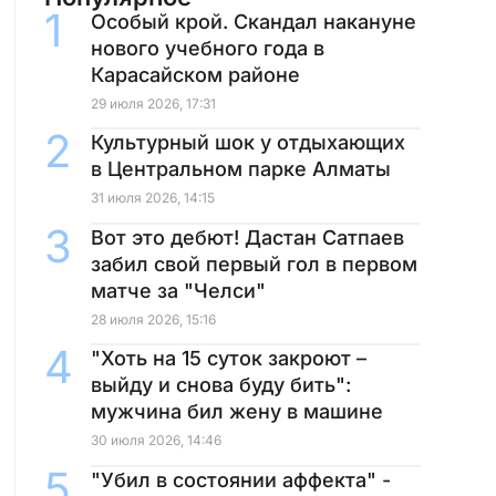
Особый крой. Скандал накануне
нового учебного года в
Карасайском районе
29 июля 2026, 17:31
Культурный шок у отдыхающих
в Центральном парке Алматы
31 июля 2026, 14:15
Вот это дебют! Дастан Сатпаев
забил свой первый гол в первом
матче за "Челси"
28 июля 2026, 15:16
"Хоть на 15 суток закроют –
выйду и снова буду бить":
мужчина бил жену в машине
30 июля 2026, 14:46
"Убил в состоянии аффекта" -