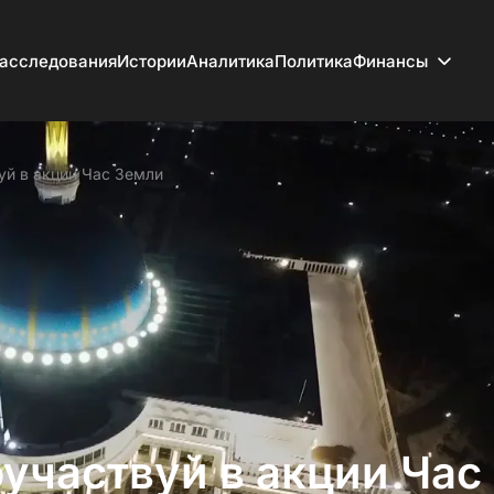
асследования
Истории
Аналитика
Политика
Финансы
уй в акции Час Земли
участвуй в акции Час