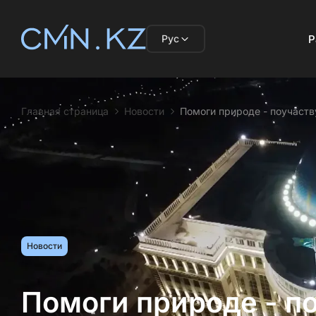
Рус
Р
Главная страница
Новости
Помоги природе - поучаств
Новости
Помоги природе - по