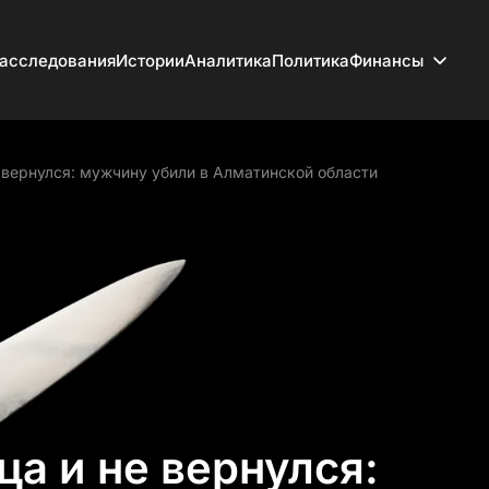
асследования
Истории
Аналитика
Политика
Финансы
е вернулся: мужчину убили в Алматинской области
ца и не вернулся: