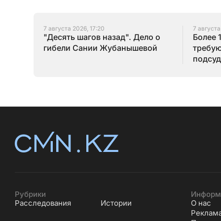
7 августа 2026, 17:20
7 августа
"Десять шагов назад". Дело о
Более 
гибели Сании Жубанышевой
требую
подсуд
Серик
Рубрики
Информ
Расследования
Истории
О нас
Реклам