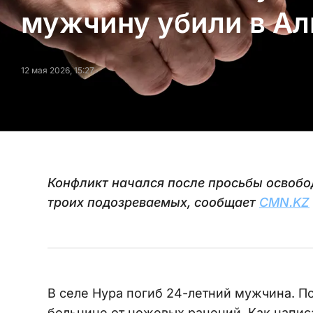
мужчину убили в Ал
12 мая 2026, 15:27
Конфликт начался после просьбы освобод
троих подозреваемых, сообщает
CMN.KZ
В селе Нура погиб 24-летний мужчина. По
больнице от ножевых ранений. Как напи