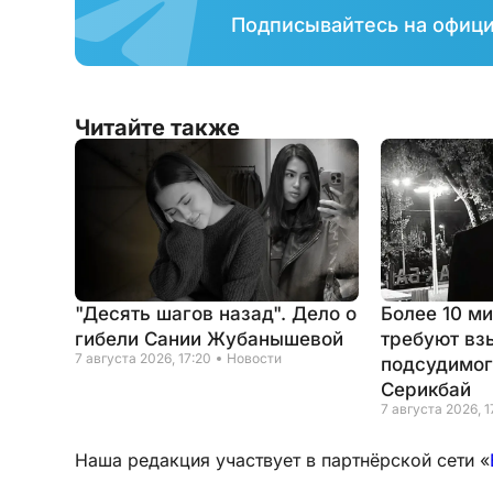
Подписывайтесь на офиц
Читайте также
"Десять шагов назад". Дело о
Более 10 м
гибели Сании Жубанышевой
требуют вз
7 августа 2026, 17:20
Новости
подсудимог
Серикбай
7 августа 2026, 1
Наша редакция участвует в партнёрской сети «