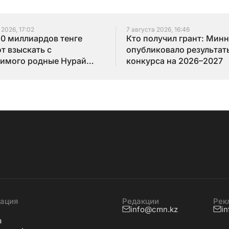
 2026, 17:02
7 августа 2026, 16:46
10 миллиардов тенге
Кто получил грант: Мин
т взыскать с
опубликовало результат
имого родные Нурай
конкурса на 2026–2027
бай
ация
Редакции
Рек
info@cmn.kz
i
а