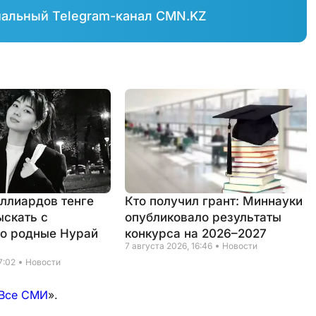
иальный Telegram-канал CMN.KZ
иллиардов тенге
Кто получил грант: Миннауки
ыскать с
опубликовало результаты
о родные Нурай
конкурса на 2026–2027
7 августа 2026, 16:46
Новости
7:02
Новости
Все СМИ
».