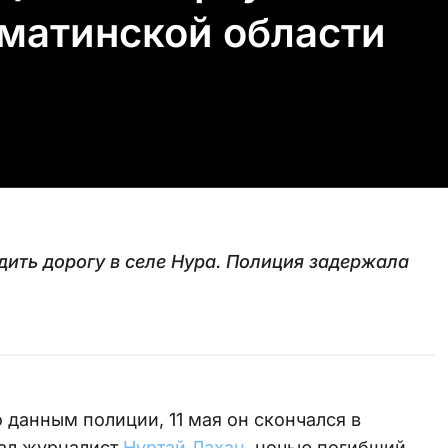
матинской области
ить дорогу в селе Нура. Полиция задержала
 данным полиции, 11 мая он скончался в
сал журналист
Нуртай Лахан,
ночью погибший