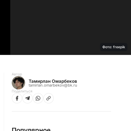
Фото: freepik
Автор
Тамирлан Омарбеков
tamirlan.omarbekov@bk.ru
Поделиться
Популярное