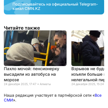
Подписывайтесь на официальный Telegram-
канал CMN.KZ
Читайте также
Пахло мочой: пенсионерку
Взрывов не будет
высадили из автобуса на
изъяли больше п
морозе
нелегальной пир
24 декабря 2025, 17:47
Алматы
24 декабря 2025, 15:24
Наша редакция участвует в партнёрской сети «
Все
СМИ
».