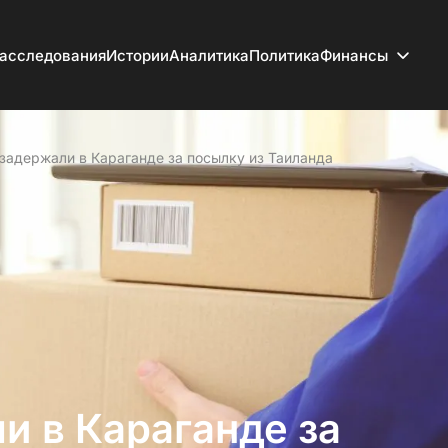
асследования
Истории
Аналитика
Политика
Финансы
задержали в Караганде за посылку из Таиланда
и в Караганде за