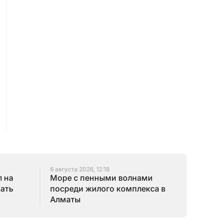
6 августа 2026, 12:18
 на
Море с пенными волнами
зать
посреди жилого комплекса в
Алматы