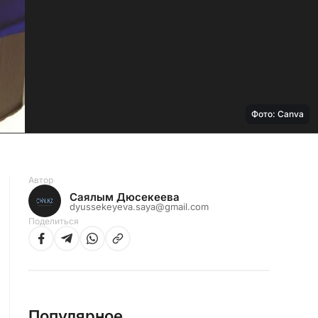
Фото: Canva
Автор
Саялым Дюсекеева
dyussekeyeva.saya@gmail.com
Поделиться
Популярное