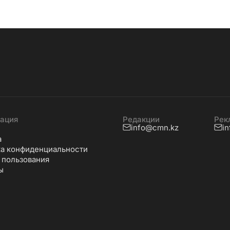
ация
Редакции
Рек
info@cmn.kz
i
а
а конфиденциальности
 пользования
ы