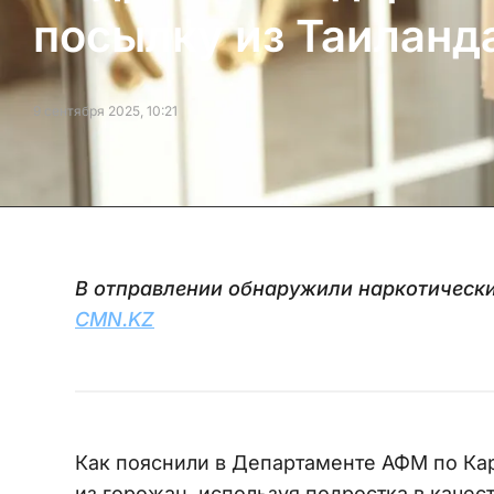
посылку из Таиланд
9 сентября 2025, 10:21
В отправлении обнаружили наркотически
CMN.KZ
Как пояснили в Департаменте АФМ по Кар
из горожан, используя подростка в качес