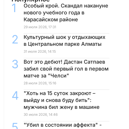
Особый крой. Скандал накануне
нового учебного года в
Карасайском районе
29 июля 2026, 17:31
Культурный шок у отдыхающих
в Центральном парке Алматы
31 июля 2026, 14:15
Вот это дебют! Дастан Сатпаев
забил свой первый гол в первом
матче за "Челси"
28 июля 2026, 15:16
"Хоть на 15 суток закроют –
выйду и снова буду бить":
мужчина бил жену в машине
30 июля 2026, 14:46
"Убил в состоянии аффекта" -