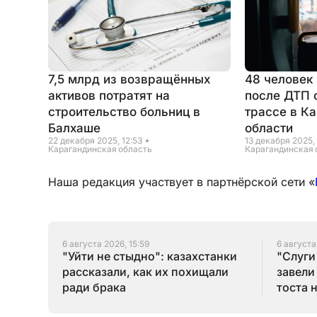
7,5 млрд из возвращённых
48 человек
активов потратят на
после ДТП 
строительство больниц в
трассе в К
Балхаше
области
22 декабря 2025, 12:53
13 декабря 2025, 
Карагандинская область
Карагандинская 
Наша редакция участвует в партнёрской сети «
6 августа 2026, 15:59
6 августа
"Уйти не стыдно": казахстанки
"Слуги
рассказали, как их похищали
завели
ради брака
тоста 