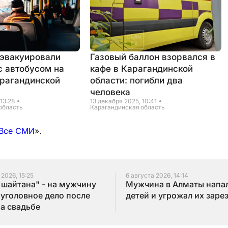
 эвакуировали
Газовый баллон взорвался в
с автобусом на
кафе в Карагандинской
арагандинской
области: погибли два
человека
13:28
13 декабря 2025, 10:41
область
Карагандинская область
Все СМИ
».
 2026, 15:25
6 августа 2026, 14:14
 шайтана" - на мужчину
Мужчина в Алматы напал
 уголовное дело после
детей и угрожал их заре
на свадьбе