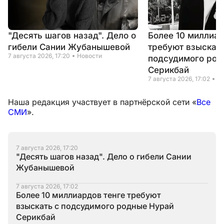
"Десять шагов назад". Дело о
Более 10 миллиар
гибели Сании Жубанышевой
требуют взыскать
7 августа 2026, 17:20
Новости
подсудимого род
Серикбай
7 августа 2026, 17:02
Н
Наша редакция участвует в партнёрской сети «
Все
СМИ
».
7 августа 2026, 17:20
"Десять шагов назад". Дело о гибели Сании
Жубанышевой
7 августа 2026, 17:02
Более 10 миллиардов тенге требуют
взыскать с подсудимого родные Нурай
Серикбай