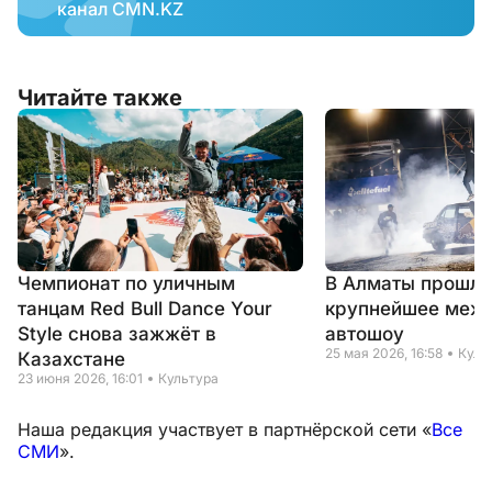
канал CMN.KZ
Читайте также
Чемпионат по уличным
В Алматы прошло
танцам Red Bull Dance Your
крупнейшее меж
Style снова зажжёт в
автошоу
25 мая 2026, 16:58
Куль
Казахстане
23 июня 2026, 16:01
Культура
Наша редакция участвует в партнёрской сети «
Все
СМИ
».