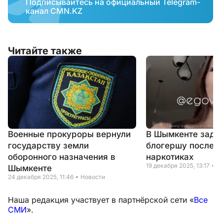
Подписывайтесь на официальный Telegram-
канал CMN.KZ
Читайте также
Военные прокуроры вернули
В Шымкенте зад
государству земли
блогершу после 
оборонного назначения в
наркотиках
19 декабря 2025, 13:17
Н
Шымкенте
24 декабря 2025, 11:46
Новости
Наша редакция участвует в партнёрской сети «
Все
СМИ
».