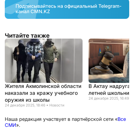
Подписывайтесь на официальный Telegram-
канал CMN.KZ
Читайте также
Жителя Акмолинской области
В Актау надругал
наказали за кражу учебного
летней школьниц
24 декабря 2025, 16:49
оружия из школы
24 декабря 2025, 18:46
Новости
Наша редакция участвует в партнёрской сети «
Все
СМИ
».