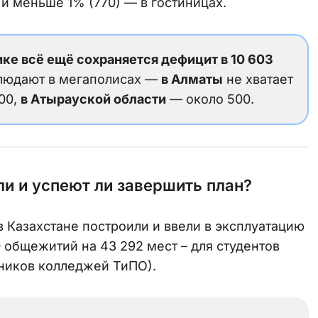
 и меньше 1% (770) — в гостиницах.
ке всё ещё сохраняется дефицит в 10 603
блюдают в мегаполисах —
в Алматы
не хватает
00,
в Атырауской области
— около 500.
и и успеют ли завершить план?
в Казахстане построили и ввели в эксплуатацию
0 общежитий на 43 292 мест – для студентов
чеников колледжей ТиПО).