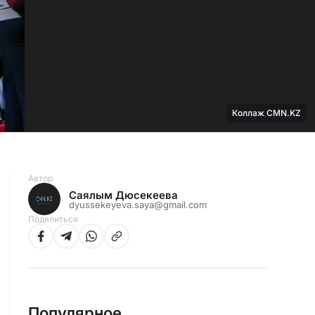
Коллаж CMN.KZ
Автор
Саялым Дюсекеева
dyussekeyeva.saya@gmail.com
Поделиться
Популярное