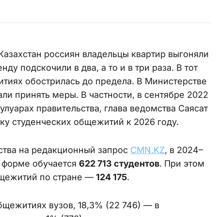
Казахстан россиян владельцы квартир выгоняли
ду подскочили в два, а то и в три раза. В тот
тиях обострилась до предела. В Министерстве
ли принять меры. В частности, в сентябре 2022
кулуарах правительства, глава ведомства Саясат
ку студенческих общежитий к 2026 году.
ства на редакционный запрос
CMN.KZ
, в 2024–
й форме обучается
622 713 студентов
. При этом
бщежитий по стране —
124 175
.
бщежитиях вузов, 18,3% (22 746) — в