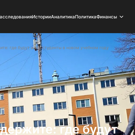
асследования
Истории
Аналитика
Политика
Финансы
ите: где будут жить студенты в новом учебном году
держите: где будут