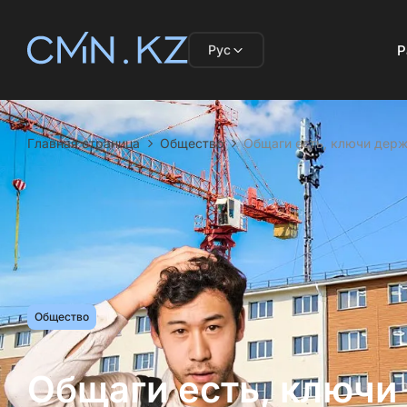
Рус
Р
Главная страница
Общество
Общаги есть, ключи держ
Общество
Общаги есть, ключи 