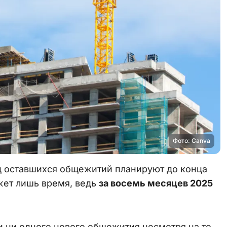
Фото: Canva
д оставшихся общежитий планируют до конца
жет лишь время, ведь
за восемь месяцев 2025
ли ни одного нового общежития несмотря на то,