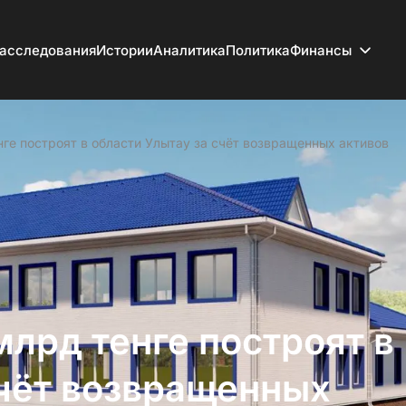
асследования
Истории
Аналитика
Политика
Финансы
нге построят в области Улытау за счёт возвращенных активов
млрд тенге построят в
счёт возвращенных