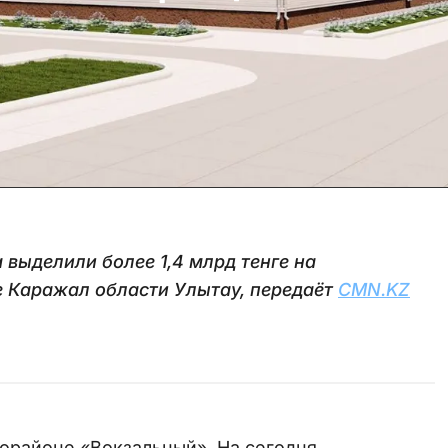
 выделили более 1,4 млрд тенге на
е Каражал области Улытау, передаёт
CMN.KZ
орайоне «Вокзальный». На сегодня