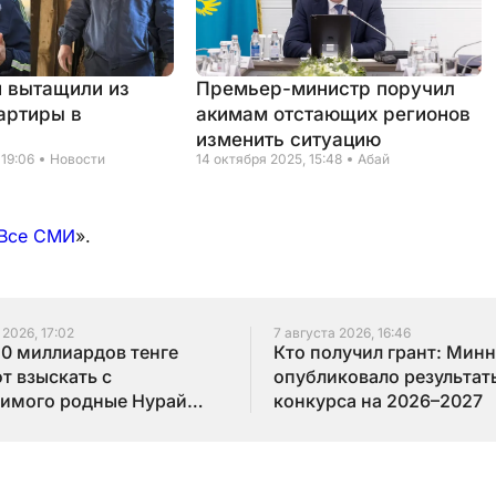
й вытащили из
Премьер-министр поручил
артиры в
акимам отстающих регионов
изменить ситуацию
 19:06
Новости
14 октября 2025, 15:48
Абай
Все СМИ
».
 2026, 17:02
7 августа 2026, 16:46
10 миллиардов тенге
Кто получил грант: Мин
т взыскать с
опубликовало результат
имого родные Нурай
конкурса на 2026–2027
бай