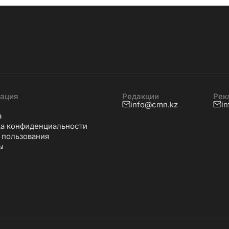
ация
Редакции
Рек
info@cmn.kz
i
а
а конфиденциальности
 пользования
ы