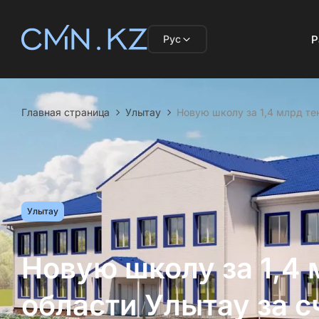
Рус
Р
Главная страница
Улытау
Новую школу за 1,4 млрд те
Улытау
Новую школу за 1,4 
области Улытау за 