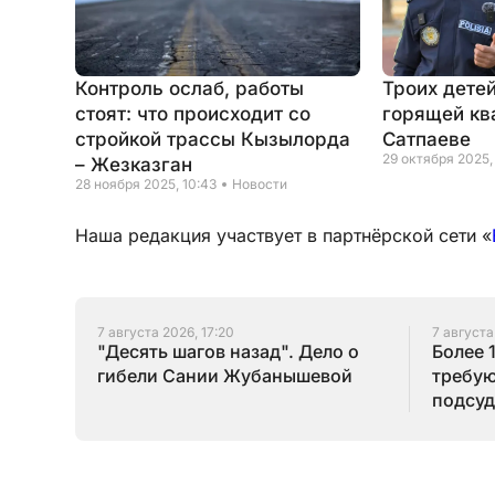
Контроль ослаб, работы
Троих дете
стоят: что происходит со
горящей кв
стройкой трассы Кызылорда
Сатпаеве
29 октября 2025,
– Жезказган
28 ноября 2025, 10:43
Новости
Наша редакция участвует в партнёрской сети «
7 августа 2026, 17:20
7 августа
"Десять шагов назад". Дело о
Более 
гибели Сании Жубанышевой
требую
подсуд
Серик