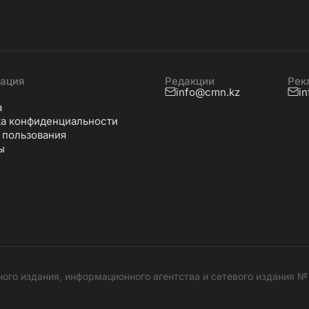
ация
Редакции
Рек
info@cmn.kz
i
а
а конфиденциальности
 пользования
ы
ного издания, информационного агентства и сетевого издания 