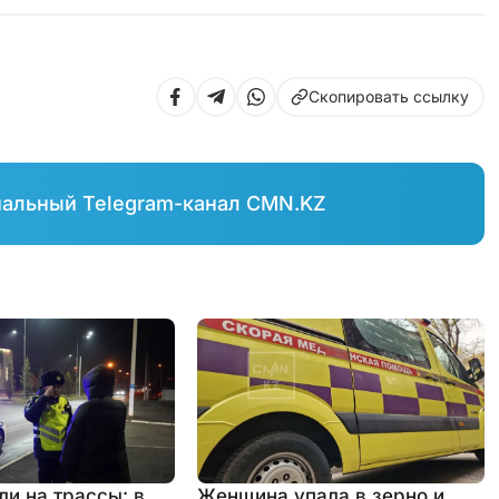
Скопировать ссылку
иальный Telegram-канал CMN.KZ
и на трассы: в
Женщина упала в зерно и