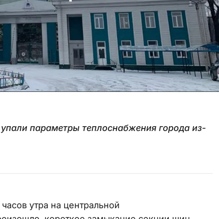
е
 упали параметры теплоснабжения города из-
7 часов утра на центральной
роизошло короткое замыкание секции шин