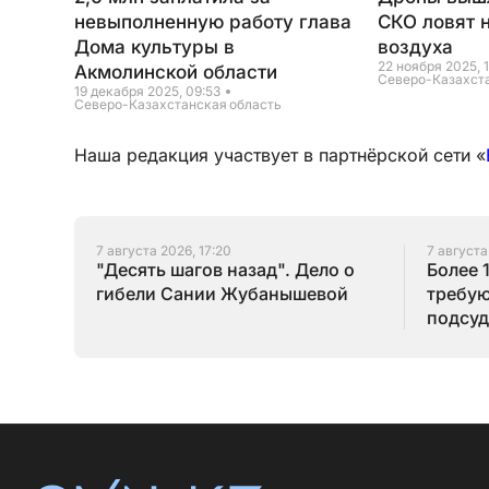
невыполненную работу глава
СКО ловят 
Дома культуры в
воздуха
22 ноября 2025, 
Акмолинской области
Северо-Казахст
19 декабря 2025, 09:53
Северо-Казахстанская область
Наша редакция участвует в партнёрской сети «
7 августа 2026, 17:20
7 августа
"Десять шагов назад". Дело о
Более 
гибели Сании Жубанышевой
требую
подсуд
Серик