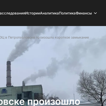
асследования
Истории
Аналитика
Политика
Финансы
ЭЦ в Петропавловске произошло короткое замыкание
овске произошло