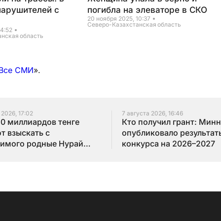
нарушителей с
погибла на элеваторе в СКО
20 ноября 2025, 10:37
Северо-Казахстанская область
14:52
анская область
Все СМИ
».
 2026, 17:02
7 августа 2026, 16:46
10 миллиардов тенге
Кто получил грант: Мин
т взыскать с
опубликовало результат
имого родные Нурай
конкурса на 2026–2027
бай