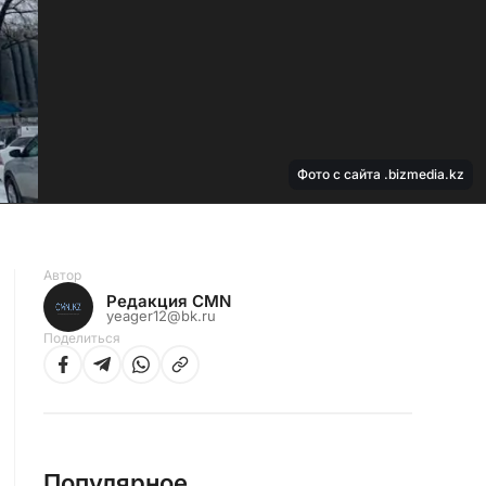
Фото с сайта .bizmedia.kz
Автор
Редакция CMN
yeager12@bk.ru
Поделиться
Популярное