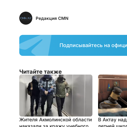
Редакция CMN
Подписывайтесь на офиц
Читайте также
Жителя Акмолинской области
В Актау над
наказали за кражу учебного
летней шко