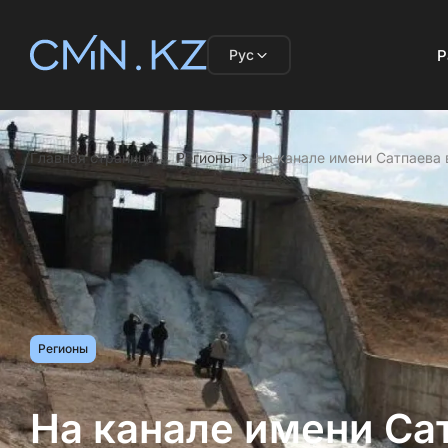
Рус
Р
Главная страница
Регионы
На канале имени Сатпаева 
Регионы
На канале имени Са