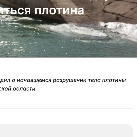
иться плотина
едил о начавшемся разрушении тела плотины
ской области