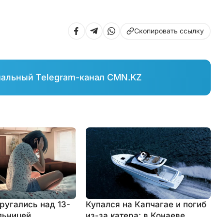
Скопировать ссылку
иальный Telegram-канал CMN.KZ
ругались над 13-
Купался на Капчагае и погиб
льницей
из-за катера: в Конаеве