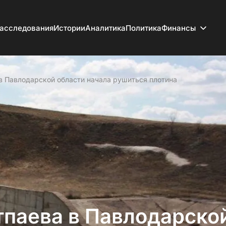
асследования
Истории
Аналитика
Политика
Финансы
в Павлодарской области начала рушиться плотина
тпаева в Павлодарско