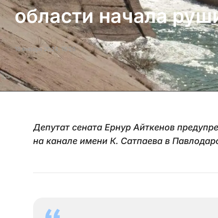
области начала руш
18 января 2024, 16:28
Депутат сената Ернур Айткенов предупр
на канале имени К. Сатпаева в Павлодар