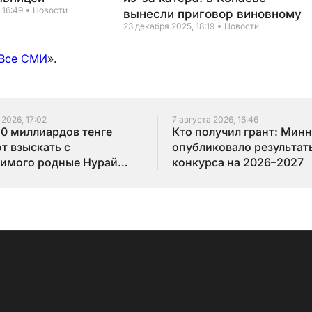
 16:49
Новости
вынесли приговор виновному
23 декабря 2025, 18:19
Новости
Все СМИ
».
 2026, 17:02
7 августа 2026, 16:46
10 миллиардов тенге
Кто получил грант: Мин
т взыскать с
опубликовало результат
имого родные Нурай
конкурса на 2026–2027
бай