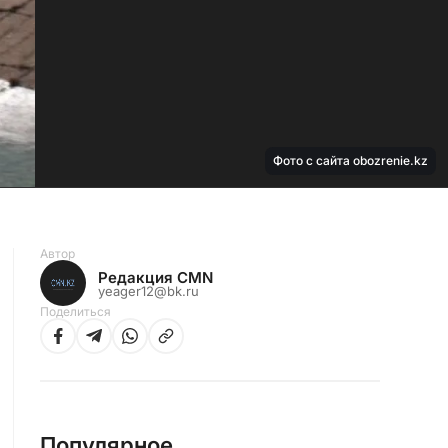
Фото с сайта obozrenie.kz
Автор
Редакция CMN
yeager12@bk.ru
Поделиться
Популярное