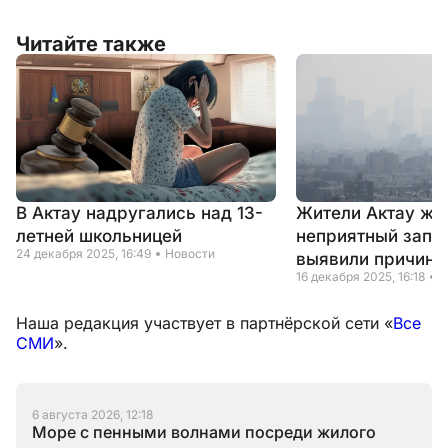
Читайте также
В Актау надругались над 13-
Жители Актау жа
летней школьницей
неприятный запах
24 декабря 2025, 16:49
Новости
выявили причину
16 декабря 2025, 16:18
Н
Наша редакция участвует в партнёрской сети «
Все
СМИ
».
6 августа 2026, 12:18
Море с пенными волнами посреди жилого