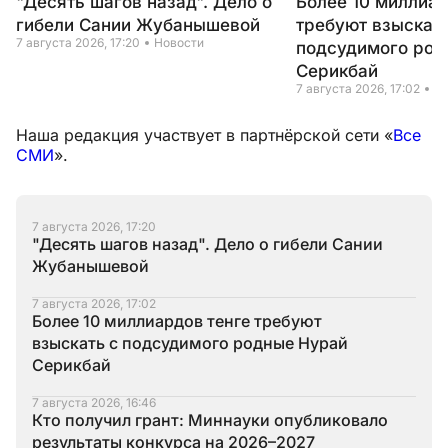
"Десять шагов назад". Дело о
Более 10 миллиар
гибели Сании Жубанышевой
требуют взыскать
7 августа 2026, 17:20
Новости
подсудимого род
Серикбай
7 августа 2026, 17:02
Н
Наша редакция участвует в партнёрской сети «
Все
СМИ
».
7 августа 2026, 17:20
"Десять шагов назад". Дело о гибели Сании
Жубанышевой
7 августа 2026, 17:02
Более 10 миллиардов тенге требуют
взыскать с подсудимого родные Нурай
Серикбай
7 августа 2026, 16:46
Кто получил грант: Миннауки опубликовало
результаты конкурса на 2026–2027