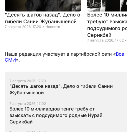
"Десять шагов назад". Дело о
Более 10 миллиар
гибели Сании Жубанышевой
требуют взыскать
7 августа 2026, 17:20
Новости
подсудимого род
Серикбай
7 августа 2026, 17:02
Н
Наша редакция участвует в партнёрской сети «
Все
СМИ
».
7 августа 2026, 17:20
"Десять шагов назад". Дело о гибели Сании
Жубанышевой
7 августа 2026, 17:02
Более 10 миллиардов тенге требуют
взыскать с подсудимого родные Нурай
Серикбай