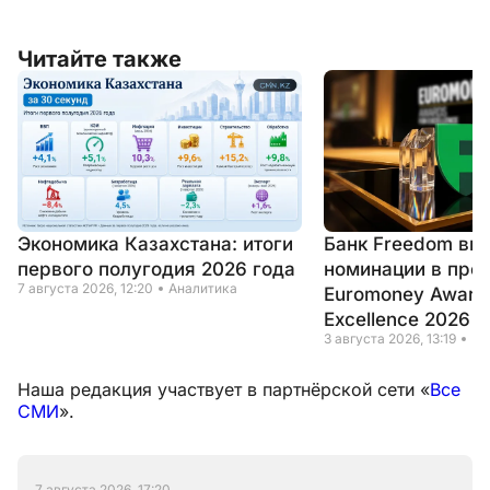
Читайте также
Экономика Казахстана: итоги
Банк Freedom вы
первого полугодия 2026 года
номинации в пре
7 августа 2026, 12:20
Аналитика
Euromoney Awards
Excellence 2026
3 августа 2026, 13:19
Но
Наша редакция участвует в партнёрской сети «
Все
СМИ
».
7 августа 2026, 17:20