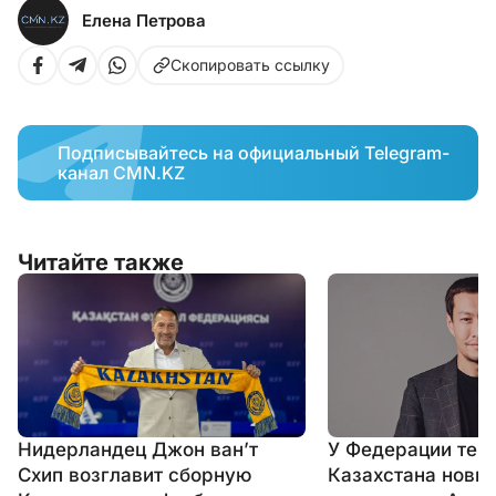
Елена Петрова
Скопировать ссылку
Подписывайтесь на официальный Telegram-
канал CMN.KZ
Читайте также
Нидерландец Джон ван’т
У Федерации тен
Схип возглавит сборную
Казахстана новый