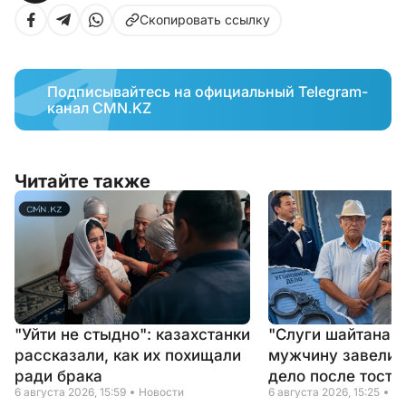
Скопировать ссылку
Подписывайтесь на официальный Telegram-
канал CMN.KZ
Читайте также
"Уйти не стыдно": казахстанки
"Слуги шайтана" 
рассказали, как их похищали
мужчину завели 
ради брака
дело после тоста
6 августа 2026, 15:59
Новости
6 августа 2026, 15:25
Но