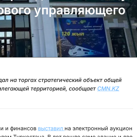
ового управляющего
ал на торгах стратегический объект общей
илегающей территорией, сообщает
CMN.KZ
ки и финансов
выставил
на электронный аукцион
ом Туркестана. В лот вошло само здание и две