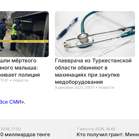
ашли мёртвого
Главврача из Туркестанской
нного малыша:
области обвиняют в
кивает полиция
махинациях при закупке
11:41
Новости
медоборудования
9 декабря 2025, 09:51
Новости
Все СМИ
».
 2026, 17:02
7 августа 2026, 16:46
10 миллиардов тенге
Кто получил грант: Мин