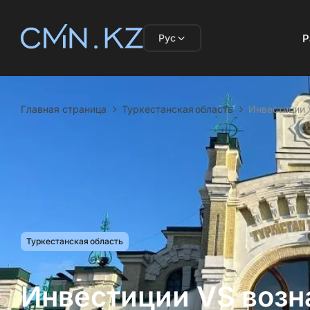
Рус
Р
Главная страница
Туркестанская область
Инвестиции 
Туркестанская область
Инвестиции VS возн