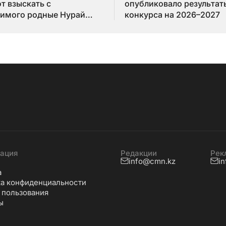
т взыскать с
опубликовало результат
имого родные Нурай
конкурса на 2026–2027
бай
ация
Редакции
Рек
info@cmn.kz
i
а
а конфиденциальности
 пользования
ы