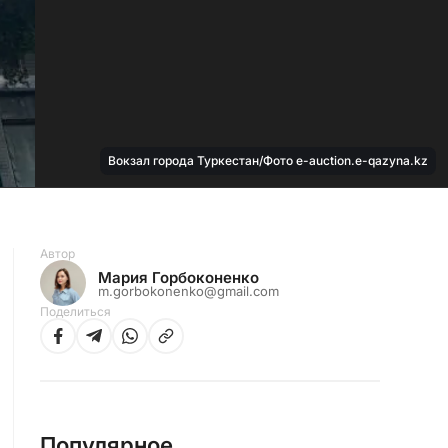
Вокзал города Туркестан/Фото e-auction.e-qazyna.kz
Автор
Мария Горбоконенко
m.gorbokonenko@gmail.com
Поделиться
Популярное