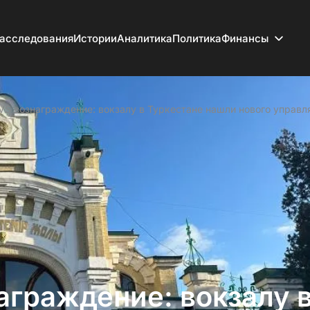
асследования
Истории
Аналитика
Политика
Финансы
VS вознаграждение: вокзалу в Туркестане нашли нового управ
аграждение: вокзалу 