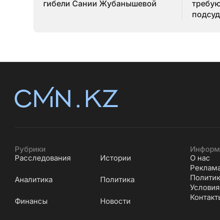
гибели Сании Жубанышевой
требую
подсуд
Серик
Рубрики
Информ
Расследования
Истории
О нас
Реклам
Политик
Аналитика
Политика
Условия
Контакт
Финансы
Новости