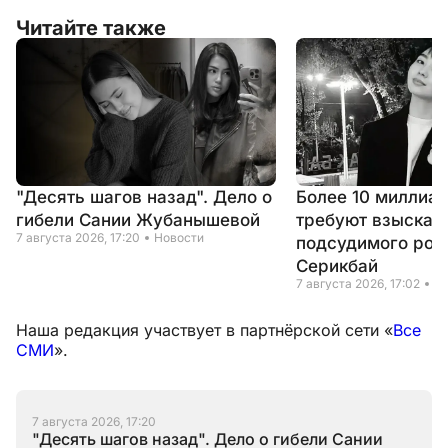
Читайте также
"Десять шагов назад". Дело о
Более 10 миллиар
гибели Сании Жубанышевой
требуют взыскать
7 августа 2026, 17:20
Новости
подсудимого род
Серикбай
7 августа 2026, 17:02
Н
Наша редакция участвует в партнёрской сети «
Все
СМИ
».
7 августа 2026, 17:20
"Десять шагов назад". Дело о гибели Сании