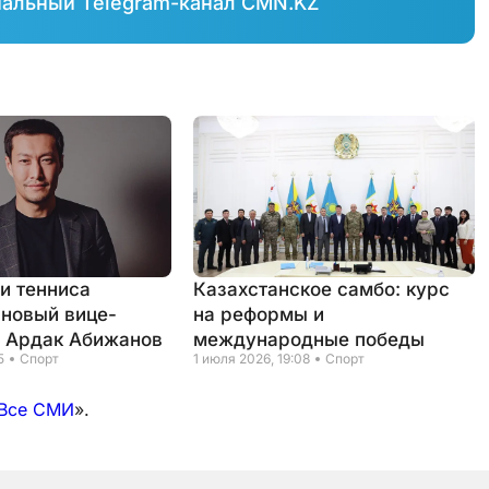
иальный Telegram-канал CMN.KZ
и тенниса
Казахстанское самбо: курс
 новый вице-
на реформы и
- Ардак Абижанов
международные победы
5
Спорт
1 июля 2026, 19:08
Спорт
Все СМИ
».