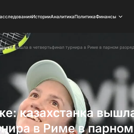
асследования
Истории
Аналитика
Политика
Финансы
станка вышла в четвертьфинал турнира в Риме в парном разря
же: казахстанка вышл
рнира в Риме в парном