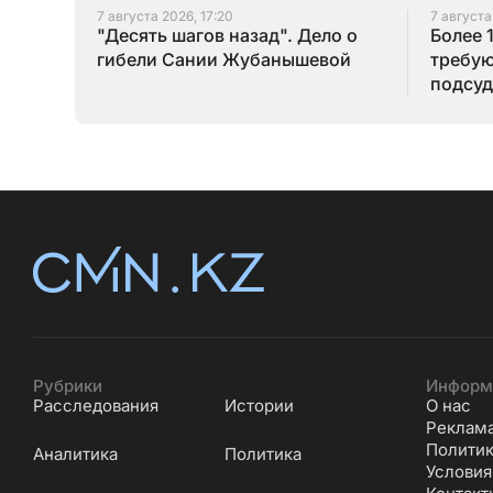
7 августа 2026, 17:20
7 августа
"Десять шагов назад". Дело о
Более 
гибели Сании Жубанышевой
требую
подсуд
Серик
Рубрики
Информ
Расследования
Истории
О нас
Реклам
Политик
Аналитика
Политика
Условия