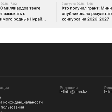
 2026, 17:02
7 августа 2026, 16:46
10 миллиардов тенге
Кто получил грант: Мин
т взыскать с
опубликовало результат
имого родные Нурай
конкурса на 2026–2027
бай
ация
Редакции
Рек
info@cmn.kz
i
а
а конфиденциальности
 пользования