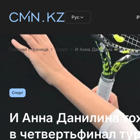
Рус
Р
Главная страница
Спорт
И Анна Данилина тоже: казах
Спорт
И Анна Данилина то
в четвертьфинал ту