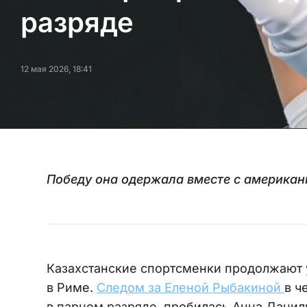
разряде
12 мая 2026, 18:41
Победу она одержала вместе с америка
Казахстанские спортсменки продолжают 
в Риме.
Следом за Еленой Рыбакиной
в ч
в парном разряде, пробилась Анна Данил