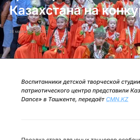
Казахстана на конку
24 марта 2025, 20:25
Воспитанники детской творческой студи
патриотического центра представили Каз
Dance» в Ташкенте, передаёт
CMN.KZ
Поездка стала для юных танцоров особенн