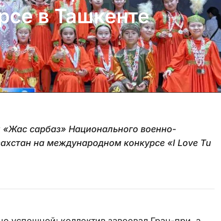
рсе в Ташкенте
и «Жас сарбаз» Национального военно-
ахстан на международном конкурсе «I Love Tu
о успешной: коллектив завоевал Гран-при, а