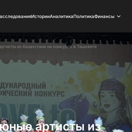
асследования
Истории
Аналитика
Политика
Финансы
артисты из Казахстана на конкурсе в Ташкенте
 юные артисты из