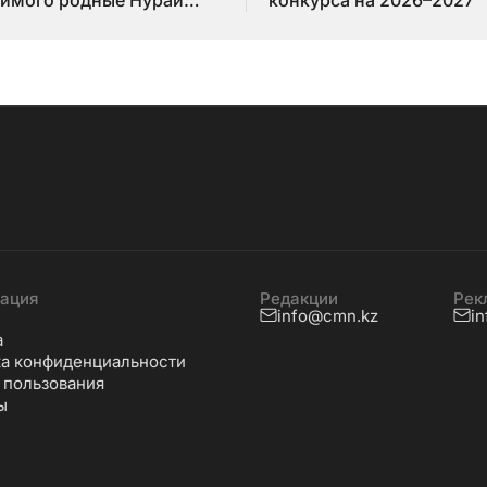
имого родные Нурай
конкурса на 2026–2027
бай
ация
Редакции
Рек
info@cmn.kz
i
а
а конфиденциальности
 пользования
ы