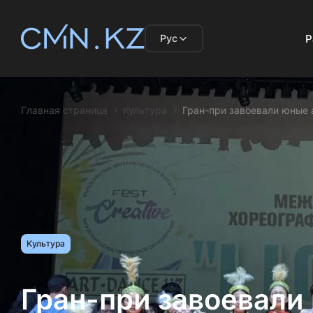
Рус
Р
Главная страница
Культура
Гран-при завоевали юные 
Культура
Гран-при завоевали