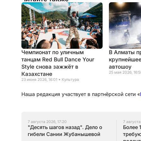
Чемпионат по уличным
В Алматы п
танцам Red Bull Dance Your
крупнейше
Style снова зажжёт в
автошоу
25 мая 2026, 16:5
Казахстане
23 июня 2026, 16:01
Культура
Наша редакция участвует в партнёрской сети «
7 августа 2026, 17:20
7 августа
"Десять шагов назад". Дело о
Более 
гибели Сании Жубанышевой
требую