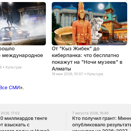
рошло
От "Кыз Жибек" до
е международное
киберпанка: что бесплатно
покажут на "Ночи музеев" в
8
Культура
Алматы
16 мая 2026, 10:07
Культура
Все СМИ
».
 2026, 17:02
7 августа 2026, 16:46
10 миллиардов тенге
Кто получил грант: Мин
т взыскать с
опубликовало результат