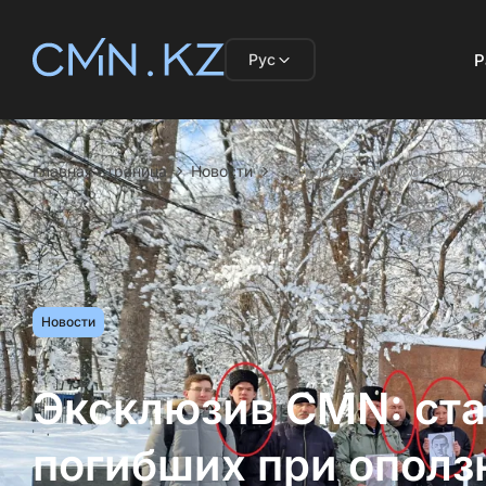
Рус
Р
Главная страница
Новости
Эксклюзив CMN: стали изв
Новости
Эксклюзив CMN: ста
погибших при ополз