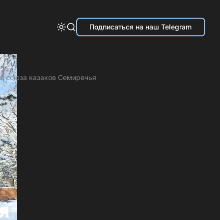
Подписаться на наш Telegram
ны союза казаков Семиречья
я