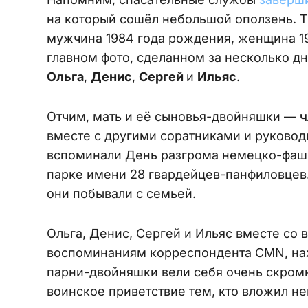
на который сошёл небольшой оползень. Т
мужчина 1984 года рождения, женщина 198
главном фото, сделанном за несколько д
Ольга
,
Денис
,
Сергей
и
Ильяс
.
Отчим, мать и её сыновья-двойняшки —
ч
вместе с другими соратниками и руков
вспоминали День разгрома немецко-фашис
парке имени 28 гвардейцев-панфиловцев. 
они побывали с семьей.
Ольга, Денис, Сергей и Ильяс вместе со 
воспоминаниям корреспондента CMN, нах
парни-двойняшки вели себя очень скромн
воинское приветствие тем, кто вложил не