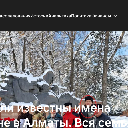
асследования
Истории
Аналитика
Политика
Финансы
естны имена погибших при оползне в Алматы. Вся семья — чле
ли известны имена
не в Алматы. Вся семь