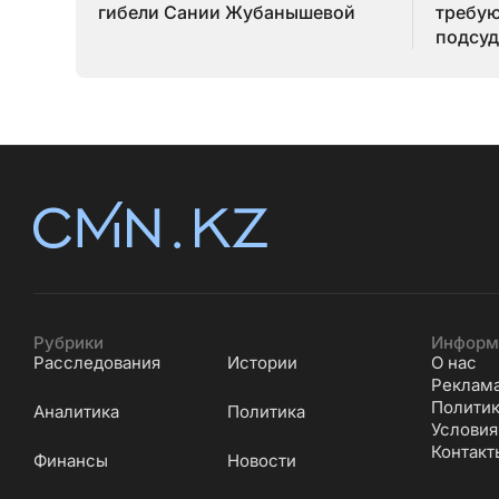
гибели Сании Жубанышевой
требую
подсуд
Серик
Рубрики
Информ
Расследования
Истории
О нас
Реклам
Политик
Аналитика
Политика
Условия
Контакт
Финансы
Новости