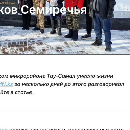
ков Семиречья
ком микрорайоне Тау-Самал унесло жизни
N.kz
за несколько дней до этого разговаривал
йте в статье .
или
поиски членов семьи, проживавших в доме,