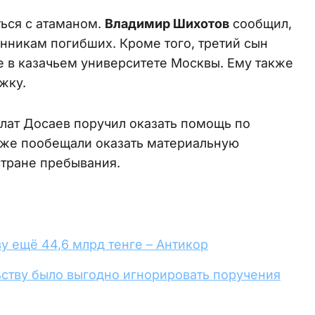
ься с атаманом.
Владимир Шихотов
сообщил,
енникам погибших. Кроме того, третий сын
е в казачьем университете Москвы. Ему также
жку.
лат Досаев поручил оказать помощь по
кже пообещали оказать материальную
стране пребывания.
у ещё 44,6 млрд тенге – Антикор
ьству было выгодно игнорировать поручения