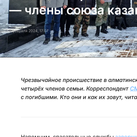
— члены союза каза
8 февраля 2024, 17:07
Чрезвычайное происшествие в алматинс
четырёх членов семьи. Корреспондент
CM
с погибшими. Кто они и как их зовут, чита
Напомним, спасательные службы
заверш