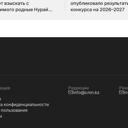
т взыскать с
опубликовало результат
имого родные Нурай
конкурса на 2026–2027
бай
ация
Редакции
Рек
info@cmn.kz
i
а
а конфиденциальности
 пользования
ы