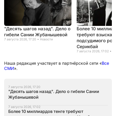
"Десять шагов назад". Дело о
Более 10 миллиар
гибели Сании Жубанышевой
требуют взыскать
7 августа 2026, 17:20
Новости
подсудимого род
Серикбай
7 августа 2026, 17:02
Н
Наша редакция участвует в партнёрской сети «
Все
СМИ
».
7 августа 2026, 17:20
"Десять шагов назад". Дело о гибели Сании
Жубанышевой
7 августа 2026, 17:02
Более 10 миллиардов тенге требуют