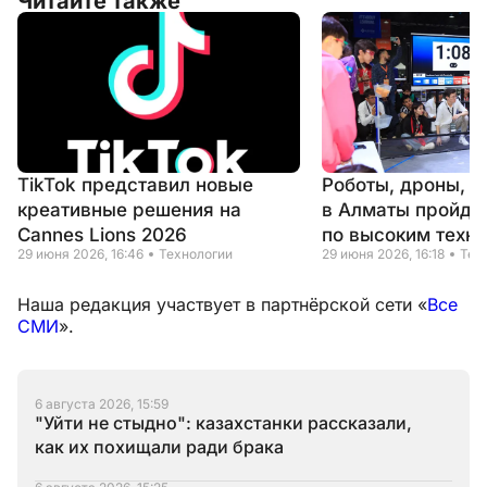
Читайте также
TikTok представил новые
Роботы, дроны, н
креативные решения на
в Алматы пройде
Cannes Lions 2026
по высоким техн
29 июня 2026, 16:46
Технологии
29 июня 2026, 16:18
Тех
Наша редакция участвует в партнёрской сети «
Все
СМИ
».
6 августа 2026, 15:59
"Уйти не стыдно": казахстанки рассказали,
как их похищали ради брака