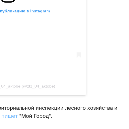
 публикацию в Instagram
_04_aktobe (@ztz_04_aktobe)
иториальной инспекции лесного хозяйства и
,
пишет
"Мой Город".