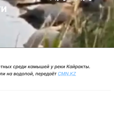
ти
тных среди камышей у реки Кайракты.
ли на водопой, передаёт
CMN.KZ