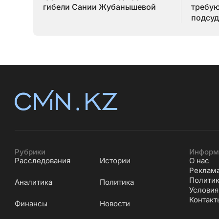
гибели Сании Жубанышевой
требую
подсуд
Серик
Рубрики
Информ
Расследования
Истории
О нас
Реклам
Политик
Аналитика
Политика
Условия
Контакт
Финансы
Новости