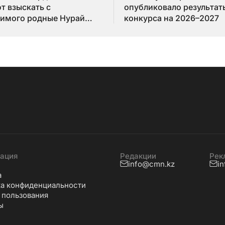
т взыскать с
опубликовало результат
имого родные Нурай
конкурса на 2026–2027
бай
ация
Редакции
Рек
info@cmn.kz
i
а
а конфиденциальности
 пользования
ы