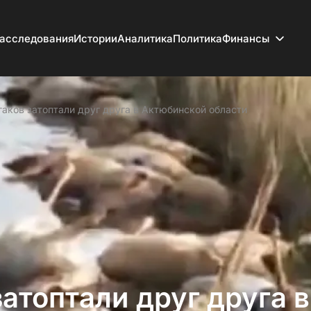
асследования
Истории
Аналитика
Политика
Финансы
гаков затоптали друг друга в Актюбинской области
затоптали друг друга в