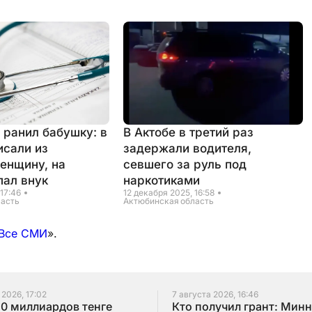
 ранил бабушку: в
В Актобе в третий раз
исали из
задержали водителя,
енщину, на
севшего за руль под
пал внук
наркотиками
 17:46
12 декабря 2025, 16:58
ласть
Актюбинская область
Все СМИ
».
 2026, 17:02
7 августа 2026, 16:46
10 миллиардов тенге
Кто получил грант: Мин