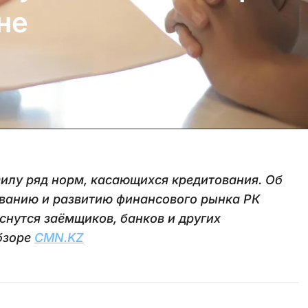
не
 силу ряд норм, касающихся кредитования. Об
ованию и развитию финансового рынка РК
снутся заёмщиков, банков и других
бзоре
CMN.KZ