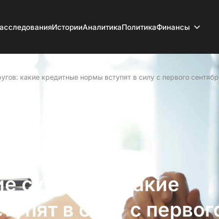
асследования
Истории
Аналитика
Политика
Финансы
угов: какие кредитные нормы вступят в силу с первого сентябр
е супругов: какие
упят в силу с первог